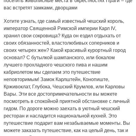
посетить живописные места в окрестностях Праги – где
вас встретят замками, дворцами
Хотите узнать, где самый известный чешский король,
император Священной Римской империи Карл IV,
хранил свои сокровища? Куда он ездил отдыхать от
своих обязанностей, властолюбивых соперников и
своих четырех жен? Какой красивый курортный город
основал? С бутылкой шампанского, или бокалом
лучшего прохладного чешского пива и нашим
кабриолетом мы сделаем это путешествие
неповторимым! Замок Карлштейн, Конопиште,
Крживоклат, Глубока, Чешский Крумлов, или Карловы
Вары. Эти все достопримечательности вы можете
посмотреть в спокойной приятной обстановке с личный
гидом. По дороге можно заехать в уютный чешский
ресторан и насладится национальной кухней. Это
путешествие подарит вам незабываемые моменты. Вы
можете заказать путешествие, как на целый день, так и